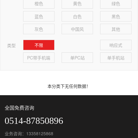
橙色
黄色
绿色
蓝色
白色
黑色
灰色
中国风
其他
不限
响应式
类型
PC带手机端
单PC站
单手机站
本分类下无任何数据！
全国免费咨询
0514-87850896
业务咨询：13358125868