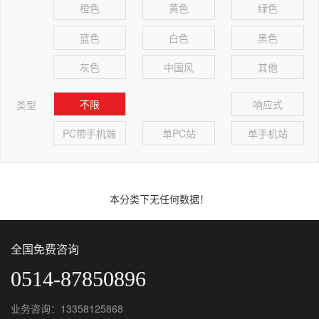
橙色
黄色
绿色
蓝色
白色
黑色
灰色
中国风
其他
不限
响应式
类型
PC带手机端
单PC站
单手机站
本分类下无任何数据！
全国免费咨询
0514-87850896
业务咨询：13358125868