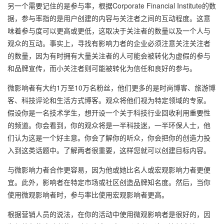
另一个需要记住的是参与率，根据Corporate Financial Institute的数
据，参与率指的是用户创建的内容与关注者之间的互动程度。这意
味着参与度可以更高或更低，这取决于关注者的数量以及一个人与
观众的互动。事实上，寻找有影响力者的企业必须注意关注关注者
的数量，因为有时拥有大量关注者的人可能会被转化为虚假的参与
和品牌宣传，而小关注者则可能被转化为信任和良好的参与。
微影响者有大约1万至10万名粉丝，他们更多的是时尚博客、旅游博
客、科技评论和生活方式博客。观众将他们视为特定领域的专家。
假设你是一名技术学生，想开设一个关于科技行业回收利用重要性
的频道。你会看到，你的观众将是一半科技迷，一半环保人士，他
们认为这是一个好主意。你会了解你的听众，你会把你的创造力投
入到这类话题中。了解两者很重要，这样您就可以创建目标内容。
与微影响力者合作更容易，因为他或她比名人或宏观影响力者更便
宜。此外，影响者在特定市场或社区创造品牌知名度。然后，当你
使用微观影响者时，参与率比使用宏观影响者更高。
根据营销人员的说法，在你的活动中使用微观影响者是很好的，因