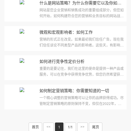
什么是网站策略？为什么你需要它以及你如何做到
网站是您企业营销和销售成功的重要组成部分，但您如
何开始，如何构建符合您的营销和业务目标的网站战
略？每个人都知道网站对商业有益。想一想，当你对产
品或服务感兴趣时，···
微观和宏观影响者：如何工作
营销的形式正在改变。如果最初我们信任广告，现在我
们信任谈论不同类型产品的影响者。这些天，有影响力
的人越来越受欢迎，因为人们对他们的信任超过了电视
或杂志上的传统营···
如何进行竞争性定价分析
重要的是要记住，我们在这里的使命是提供一种产品或
服务，可以在竞争中获得竞争优势，但您仍然希望获得
利润率。这可能令人望而生畏；为了确保利润，你可能
会将价格过高，吓···
如何制定营销策略：你需要知道的一切
一个精心调整的营销策略可以让你的品牌获得成功。尽
管制定营销策略的原则保持不变，但仅在2022年，我
们就看到了向不同类型内容的重大转变，例如短视频。
因此，例如，你需要···
首页
1
1/1
尾页
<<
>>