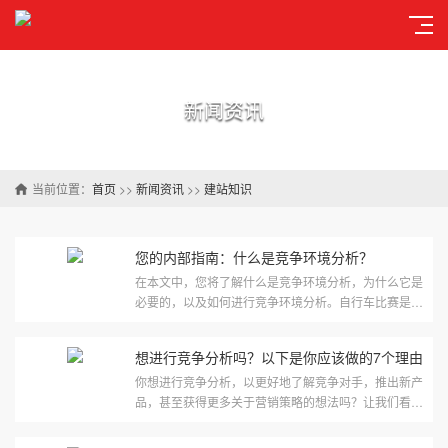
新闻资讯
当前位置：
首页
>>
新闻资讯
>>
建站知识
您的内部指南：什么是竞争环境分析？
在本文中，您将了解什么是竞争环境分析，为什么它是
必要的，以及如何进行竞争环境分析。自行车比赛是世
界上最负盛名的比赛之一。运动员们正在从跑道上起
飞，以打破纪录或赢···
想进行竞争分析吗？以下是你应该做的7个理由
你想进行竞争分析，以更好地了解竞争对手，推出新产
品，甚至获得更多关于营销策略的想法吗？让我们看看
你该怎么做！你开始了一个新的项目：一个鞋品牌（不
太像爱德华·格林···