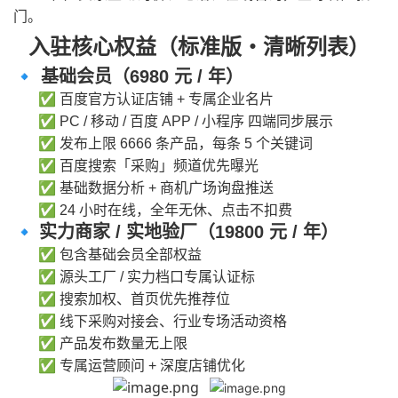
门。
入驻核心权益（标准版・清晰列表）
🔹
基础会员（6980 元 / 年）
✅
百度官方认证店铺 + 专属企业名片
✅
PC / 移动 / 百度 APP / 小程序 四端同步展示
✅
发布上限 6666 条产品，每条 5 个关键词
✅
百度搜索「采购」频道优先曝光
✅
基础数据分析 + 商机广场询盘推送
✅
24 小时在线，全年无休、点击不扣费
🔹
实力商家 / 实地验厂（19800 元 / 年）
✅
包含基础会员全部权益
✅
源头工厂 / 实力档口专属认证标
✅
搜索加权、首页优先推荐位
✅
线下采购对接会、行业专场活动资格
✅
产品发布数量无上限
✅
专属运营顾问 + 深度店铺优化