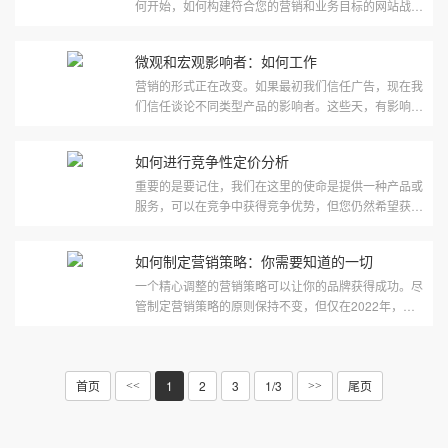
何开始，如何构建符合您的营销和业务目标的网站战
略？每个人都知道网站对商业有益。想一想，当你对产
品或服务感兴趣时，···
微观和宏观影响者：如何工作
营销的形式正在改变。如果最初我们信任广告，现在我
们信任谈论不同类型产品的影响者。这些天，有影响力
的人越来越受欢迎，因为人们对他们的信任超过了电视
或杂志上的传统营···
如何进行竞争性定价分析
重要的是要记住，我们在这里的使命是提供一种产品或
服务，可以在竞争中获得竞争优势，但您仍然希望获得
利润率。这可能令人望而生畏；为了确保利润，你可能
会将价格过高，吓···
如何制定营销策略：你需要知道的一切
一个精心调整的营销策略可以让你的品牌获得成功。尽
管制定营销策略的原则保持不变，但仅在2022年，我
们就看到了向不同类型内容的重大转变，例如短视频。
因此，例如，你需要···
首页
1
2
3
1/3
尾页
<<
>>