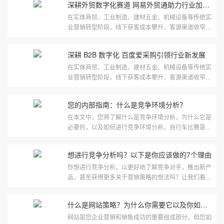
深耕外贸数字化赛道 网易外贸通助力行业加速转型升级
在实体商贸、工业制造、建材五金、机械设备等传统实
业营销转型阶段，线下获客成本攀升、客源渠道收窄，
线上精准拓客成为企业破局经营难题的核心途径，而百
度爱采购作为百度···
深耕 B2B 数字化 百度爱采购引领行业新发展
在实体商贸、工业制造、建材五金、机械设备等传统实
业营销转型阶段，线下获客成本攀升、客源渠道收窄，
线上精准拓客成为企业破局经营难题的核心途径，而百
度爱采购作为百度···
您的内部指南：什么是竞争环境分析？
在本文中，您将了解什么是竞争环境分析，为什么它是
必要的，以及如何进行竞争环境分析。自行车比赛是世
界上最负盛名的比赛之一。运动员们正在从跑道上起
飞，以打破纪录或赢···
想进行竞争分析吗？以下是你应该做的7个理由
你想进行竞争分析，以更好地了解竞争对手，推出新产
品，甚至获得更多关于营销策略的想法吗？让我们看看
你该怎么做！你开始了一个新的项目：一个鞋品牌（不
太像爱德华·格林···
什么是网站策略？为什么你需要它以及你如何做到
网站是您企业营销和销售成功的重要组成部分，但您如