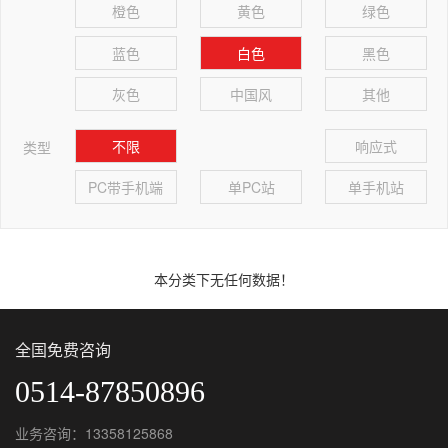
橙色
黄色
绿色
蓝色
白色
黑色
灰色
中国风
其他
不限
响应式
类型
PC带手机端
单PC站
单手机站
本分类下无任何数据！
全国免费咨询
0514-87850896
业务咨询：13358125868