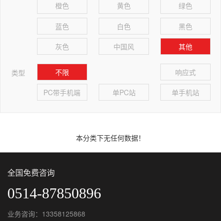
橙色
黄色
绿色
蓝色
白色
黑色
灰色
中国风
其他
不限
响应式
类型
PC带手机端
单PC站
单手机站
本分类下无任何数据！
全国免费咨询
0514-87850896
业务咨询：13358125868