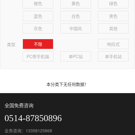
橙色
黄色
绿色
蓝色
白色
黑色
灰色
中国风
其他
不限
响应式
类型
PC带手机端
单PC站
单手机站
本分类下无任何数据！
全国免费咨询
0514-87850896
业务咨询：13358125868