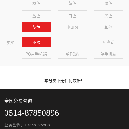
橙色
黄色
绿色
蓝色
白色
黑色
灰色
中国风
其他
不限
响应式
类型
PC带手机端
单PC站
单手机站
本分类下无任何数据！
全国免费咨询
0514-87850896
业务咨询：13358125868