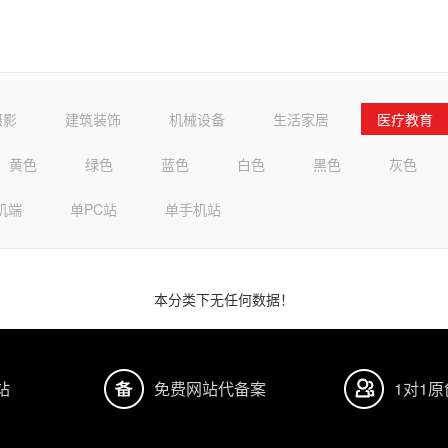
摄影
建筑装饰
机械设备
生活家居
医疗教育
黄色
绿色
蓝色
白色
黑色
灰色
机端
单PC站
单手机站
本分类下无任何数据！
站
免费网站代备案
1对1