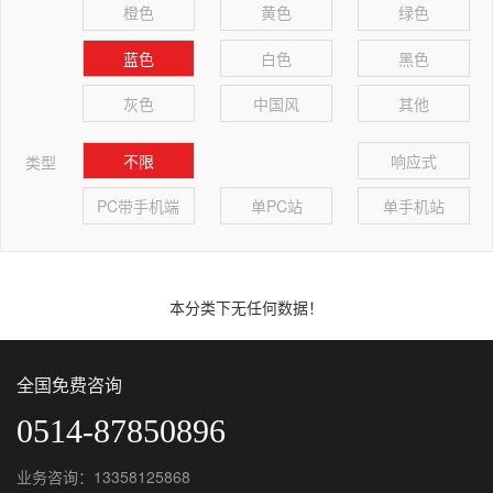
橙色
黄色
绿色
蓝色
白色
黑色
灰色
中国风
其他
不限
响应式
类型
PC带手机端
单PC站
单手机站
本分类下无任何数据！
全国免费咨询
0514-87850896
业务咨询：13358125868