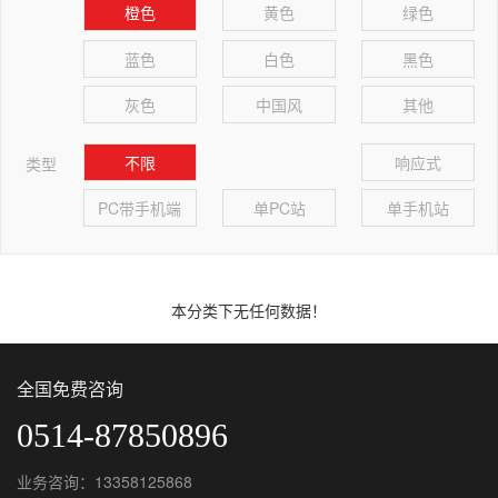
橙色
黄色
绿色
蓝色
白色
黑色
灰色
中国风
其他
不限
响应式
类型
PC带手机端
单PC站
单手机站
本分类下无任何数据！
全国免费咨询
0514-87850896
业务咨询：13358125868