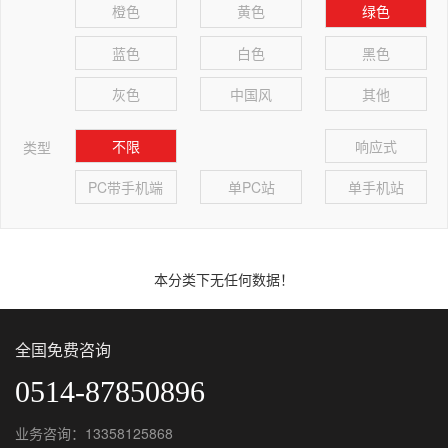
橙色
黄色
绿色
蓝色
白色
黑色
灰色
中国风
其他
不限
响应式
类型
PC带手机端
单PC站
单手机站
本分类下无任何数据！
全国免费咨询
0514-87850896
业务咨询：13358125868