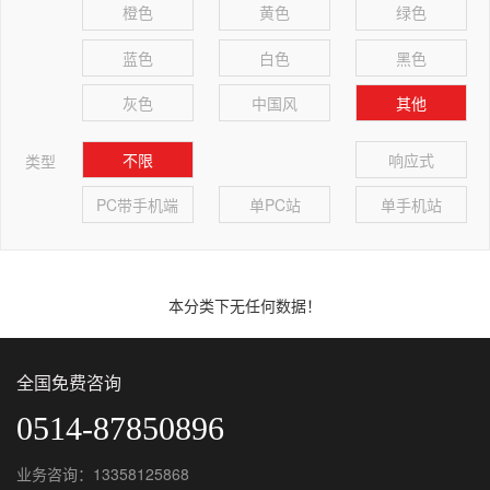
橙色
黄色
绿色
蓝色
白色
黑色
灰色
中国风
其他
不限
响应式
类型
PC带手机端
单PC站
单手机站
本分类下无任何数据！
全国免费咨询
0514-87850896
业务咨询：13358125868