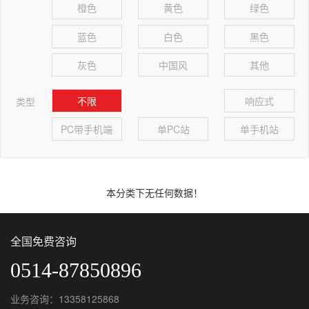
橙色
黄色
绿色
蓝色
白色
黑色
灰色
中国风
其他
不限
响应式
类型
PC带手机端
单PC站
单手机站
本分类下无任何数据！
全国免费咨询
0514-87850896
业务咨询：13358125868