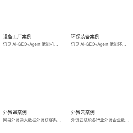
设备工厂案例
环保装备案例
讯灵 AI-GEO+Agent 赋能机械设备制造行业，兼顾内销市场与外贸出口，全域精准引流，提升全网曝光，高效对接···
讯灵 AI-GEO+Agent 赋能环保设备制造行业，兼顾内销与外贸出口，全域精准引流获客，提升搜索曝光，高效对接···
外贸通案例
外贸云案例
网易外贸通大数据外贸获客系统，整合海关数据、智能邮件营销、客户全链路管理，精准挖掘全球海外采购商，搭···
外贸云赋能各行业外贸企业数字化出海的真实落地案例，聚焦独立站搭建、谷歌SEO引流、社媒营销、询盘转化、全···