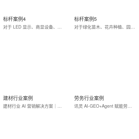
标杆案例4
标杆案例5
对于 LED 显示、商显设备、亮化工程、电子定制等领域企业，百度爱采购是拓展全国市场、对接精准采购商、实现···
对于绿化苗木、花卉种植、园林工程等领域企业，百度爱采购是拓展全国市场、对接精准工程客户、实现品牌升级···
建材行业案例
劳务行业案例
建材行业 AI 营销解决方案｜讯灵 AI-GEO+Agent 双引擎，合规内容覆盖 AI 可信源，曝光提升 200%，转化周期缩···
讯灵 AI-GEO+Agent 赋能劳务行业，覆盖国内招工与国际劳务外派，全域精准引流，智能匹配供需客源，高效拓展···