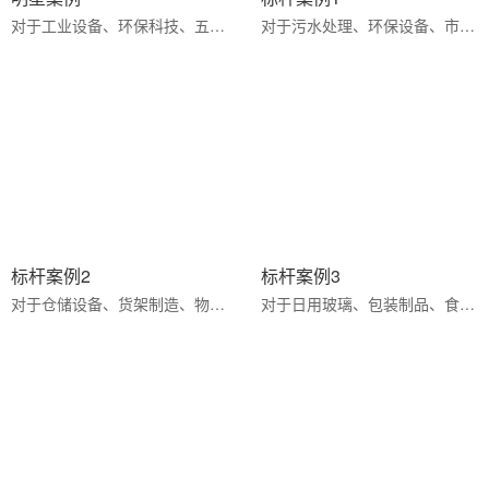
对于工业设备、环保科技、五金机械等领域企业，百度爱采购是拓展全国市场、对接精准采购商、实现品牌升级的···
对于污水处理、环保设备、市政工程等领域企业，百度爱采购是拓展全国市场、对接精准采购商、实现品牌升级的···
标杆案例2
标杆案例3
对于仓储设备、货架制造、物流装备等领域企业，百度爱采购是拓展全国市场、对接精准采购商、实现品牌升级的···
对于日用玻璃、包装制品、食品医药包装等领域企业，百度爱采购是拓展全国市场、对接精准采购商、实现品牌升···